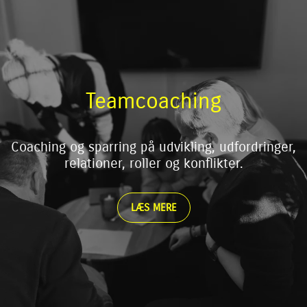
Teamcoaching
Coaching og sparring på udvikling, udfordringer,
relationer, roller og konflikter.
LÆS MERE