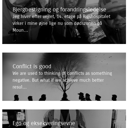
Bjergbestigning og forandringsledelse
Jeg hiver efter vejret, 14. etage på Rigshospitalet
virker i mine øjne lige nu som dødszonen på
Moun…
Conflict is good
We are used to thinking of conflicts as something
negative. But what if we achieve much better
resul…
Ego og eksekveringsevne