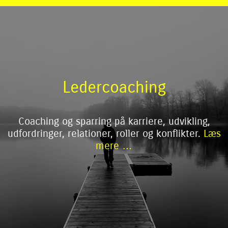
Ledercoaching
Coaching og sparring på karriere, udvikling,
udfordringer, relationer, roller og konflikter.
Læs
mere …