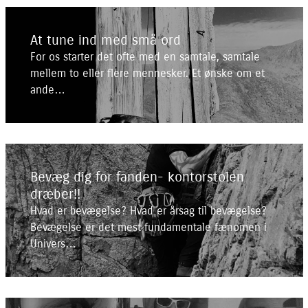
At tune ind med små ord
For os starter det ofte med en samtale, samtale
mellem to eller flere mennesker. Et ønske om et
ande…
Bevæg dig for fanden- kontorstolen
dræber!!
Hvad er bevægelse? Hvad er årsag til bevægelse?
Bevægelse er det mest fundamentale fænomen i
Univers…