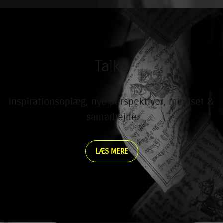
Talks
inspirationsoplæg, nye perspektiver, mindset &
samarbejde
LÆS MERE