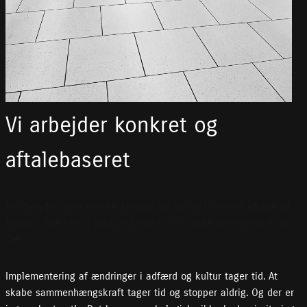
Vi arbejder konkret og
aftalebaseret
Det betyder, at vi er ikke færdige før der er konkrete aftaler på
tavlen – HVAD vil vi gøre, HVORNÅR vil vi gøre det og HVEM gør
det.
Implementering af ændringer i adfærd og kultur tager tid. At
skabe sammenhængskraft tager tid og stopper aldrig. Og der er