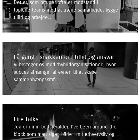
Det er, som om der ofte er modstand i
toplederteams mod at træne samarbejde, bygge
tillid og arbejde…
Få gang i snakken om tillid og ansvar
Vi bevæger os mod ’hybridorganisationer’, hvor
succes afhænger af evnen til at skabe
sammenhængskraf…
Fire talks
Jeg er i min bedste alder. I’ve been around the
block som man siger. både i mit erhvervsliv og