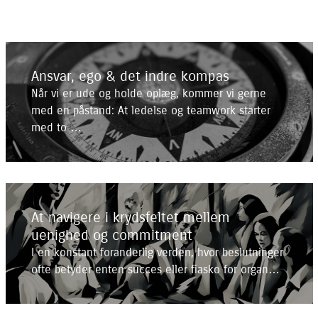
Ansvar, ego & det indre kompas
Når vi er ude og holde oplæg, kommer vi gerne
med en påstand: At ledelse og teamwork starter
med to …
At navigere i krydsfeltet mellem
uenighed og commitment
I en konstant foranderlig verden, hvor beslutninger
ofte betyder enten succes eller fiasko for organ…