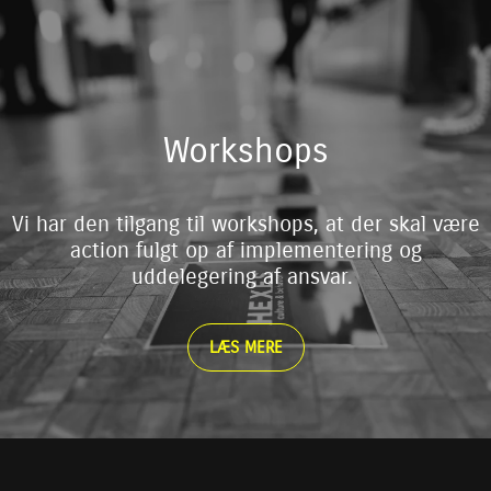
Workshops
Vi har den tilgang til workshops, at der skal være
action fulgt op af implementering og
uddelegering af ansvar.
LÆS MERE