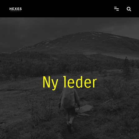
Spring
til
indhold
Ny leder