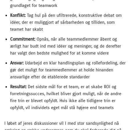
grundlaget for teamwork
Konflikt:
Tag hul på den ufiltrerede, konstruktive debat om
idéer, der er muliggjort af sårbarheden og tilliden, som
teamet har skabt
Commitment:
Opnås, når alle teammedlemmer åbent og
ærligt har budt ind med idéer og meninger, og de derefter
har valgt den bedste mulighed for at komme videre
Ansvar:
Udarbejd en klar handlingsplan og rollefordeling, der
gør det muligt for teammedlemmer at holde hinanden
ansvarlige efter de etablerede standarder
Resultat:
Det sidste mål for et team, er at skabe ROI og
forretningssucces, hvilket bliver gjort muligt, når de andre
fire trin er blevet opfyldt. Hvis ikke alle tidligere trin er
opfyldt, vil individets eget mål stå højere end teamets
I løbet af jeres diskussioner vil I med stor sandsynlighed nå