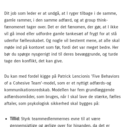
Dit job som leder er at undgå, at I ryger tilbage i de samme,
gamle rammer, i den samme adfærd, og at group think-
fænomenet tager over. Det er det fænomen, der gør, at I ikke
vil gå imod eller udfordre gamle tankesæt af frygt for at stå
udenfor fællesskabet. Og nogle vil bestemt mene, at alle skal
møde ind på kontoret som før, fordi det var meget bedre. Her
bør du spørge nysgerrigt ind til deres bevæggrunde, og turde
tage den konflikt, det kan give.
Du kan med fordel kigge på Patrick Lencionis ’Five Behaviors
of a Cohesive Team’-model, som er et nyttigt adfærds-og
kommunikationsredskab. Modellen har fem grundlæggende
adfærdsområder, som bruges, når I skal lave de stærke, fælles
aftaler, som psykologisk sikkerhed skal bygges på:
Tillid:
Styrk teammedlemmernes evne til at være
gennemsigtige og ærlige over for hinanden, da det er