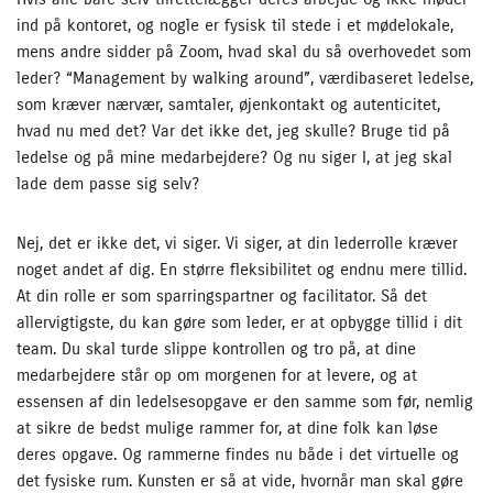
ind på kontoret, og nogle er fysisk til stede i et mødelokale,
mens andre sidder på Zoom, hvad skal du så overhovedet som
leder? “Management by walking around”, værdibaseret ledelse,
som kræver nærvær, samtaler, øjenkontakt og autenticitet,
hvad nu med det? Var det ikke det, jeg skulle? Bruge tid på
ledelse og på mine medarbejdere? Og nu siger I, at jeg skal
lade dem passe sig selv?
Nej, det er ikke det, vi siger. Vi siger, at din lederrolle kræver
noget andet af dig. En større fleksibilitet og endnu mere tillid.
At din rolle er som sparringspartner og facilitator. Så det
allervigtigste, du kan gøre som leder, er at opbygge tillid i dit
team. Du skal turde slippe kontrollen og tro på, at dine
medarbejdere står op om morgenen for at levere, og at
essensen af din ledelsesopgave er den samme som før, nemlig
at sikre de bedst mulige rammer for, at dine folk kan løse
deres opgave. Og rammerne findes nu både i det virtuelle og
det fysiske rum. Kunsten er så at vide, hvornår man skal gøre