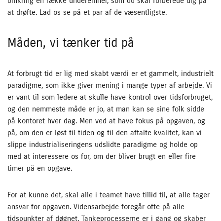
omkring en række underemner, som du skal forberede dig på
at drøfte. Lad os se på et par af de væsentligste.
Måden, vi tænker tid på
At forbrugt tid er lig med skabt værdi er et gammelt, industrielt
paradigme, som ikke giver mening i mange typer af arbejde. Vi
er vant til som ledere at skulle have kontrol over tidsforbruget,
og den nemmeste måde er jo, at man kan se sine folk sidde
på kontoret hver dag. Men ved at have fokus på opgaven, og
på, om den er løst til tiden og til den aftalte kvalitet, kan vi
slippe industrialiseringens udslidte paradigme og holde op
med at interessere os for, om der bliver brugt en eller fire
timer på en opgave.
For at kunne det, skal alle i teamet have tillid til, at alle tager
ansvar for opgaven. Vidensarbejde foregår ofte på alle
tidspunkter af døgnet. Tankeprocesserne er i gang og skaber