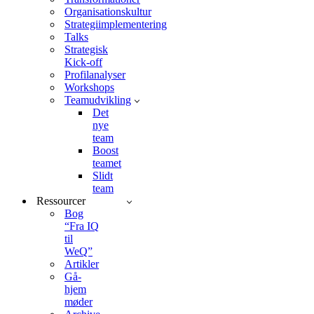
Organisationskultur
Strategiimplementering
Talks
Strategisk
Kick-off
Profilanalyser
Workshops
Teamudvikling
Det
nye
team
Boost
teamet
Slidt
team
Ressourcer
Bog
“Fra IQ
til
WeQ”
Artikler
Gå-
hjem
møder