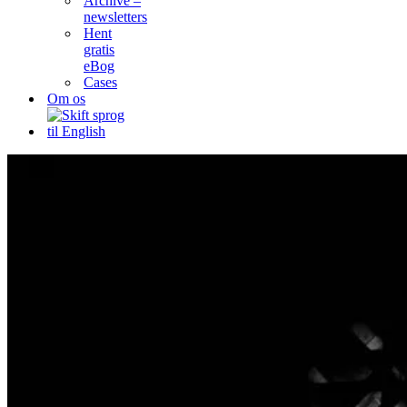
Archive –
newsletters
Hent
gratis
eBog
Cases
Om os