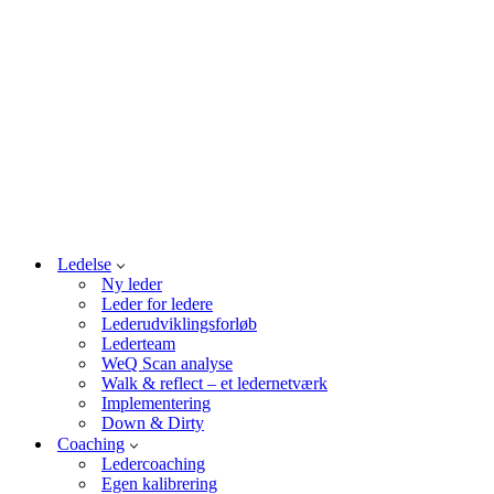
Ledelse
Ny leder
Leder for ledere
Lederudviklingsforløb
Lederteam
WeQ Scan analyse
Walk & reflect – et ledernetværk
Implementering
Down & Dirty
Coaching
Ledercoaching
Egen kalibrering