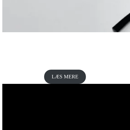
Coaching
Nyt perspektiv og en klar vej, så I kan lave en gennemførlig
handlingsplan
LÆS MERE