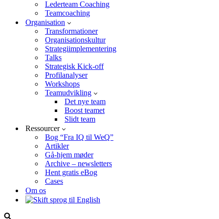
Lederteam Coaching
Teamcoaching
Organisation
Transformationer
Organisationskultur
Strategiimplementering
Talks
Strategisk Kick-off
Profilanalyser
Workshops
Teamudvikling
Det nye team
Boost teamet
Slidt team
Ressourcer
Bog “Fra IQ til WeQ”
Artikler
Gå-hjem møder
Archive – newsletters
Hent gratis eBog
Cases
Om os