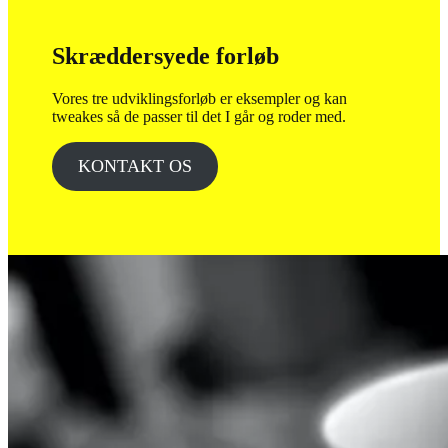
Skræddersyede forløb
Vores tre udviklingsforløb er eksempler og kan
tweakes så de passer til det I går og roder med.
KONTAKT OS