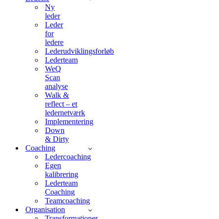
Ny
leder
Leder
for
ledere
Lederudviklingsforløb
Lederteam
WeQ
Scan
analyse
Walk &
reflect – et
ledernetværk
Implementering
Down
& Dirty
Coaching
Ledercoaching
Egen
kalibrering
Lederteam
Coaching
Teamcoaching
Organisation
Transformationer